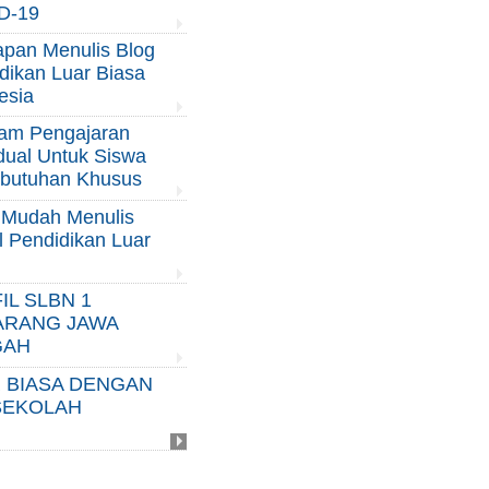
D-19
apan Menulis Blog
dikan Luar Biasa
esia
am Pengajaran
idual Untuk Siswa
butuhan Khusus
 Mudah Menulis
el Pendidikan Luar
IL SLBN 1
ARANG JAWA
GAH
 BIASA DENGAN
SEKOLAH