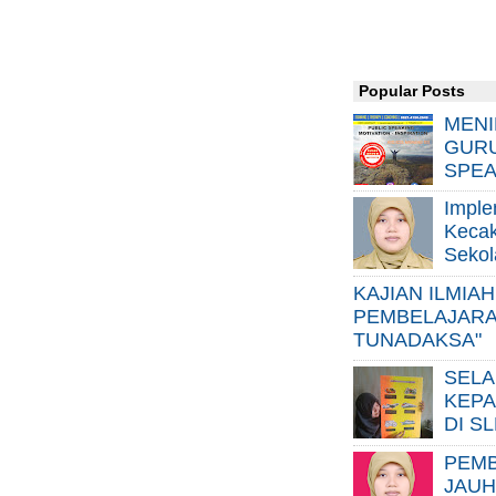
Popular Posts
MENI
GURU
SPEA
Imple
Kecak
Sekol
KAJIAN ILMIA
PEMBELAJARA
TUNADAKSA"
SELA
KEPA
DI S
PEMB
JAUH