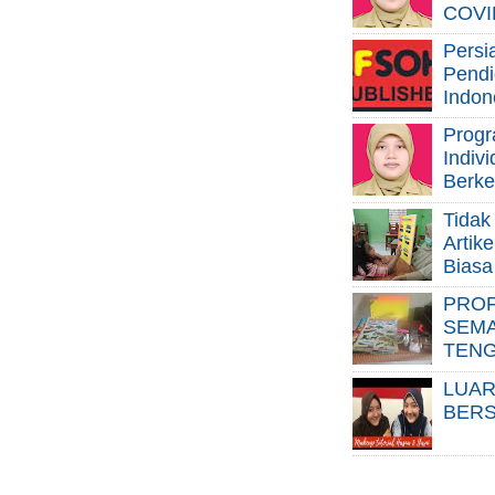
COVI
Persi
Pendi
Indon
Progr
Indiv
Berke
Tidak
Artik
Biasa
PROF
SEM
TEN
LUAR
BER